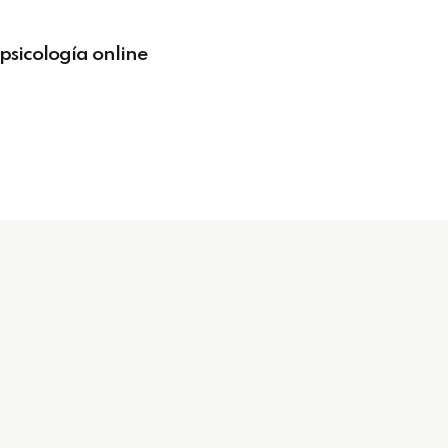
psicología online
ios
Beneficios
Clubes
Beneficios Clubes
OYSalud
Cuadros Sanitarios
s | Empresas Colaboradoras
Baremos más frecuentes
Normas de utilización