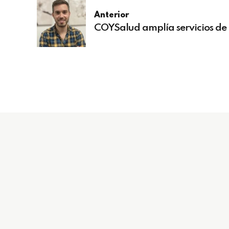
Anterior
COYSalud amplía servicios de 
Servic
954 494 599
Nuestros 
coys.informacion@gmail.com
Tarjeta C
C/ Virgen de Luján, 31 (Policlínica
Sanitario
Los Remedios) 41011, Sevilla
Contacto