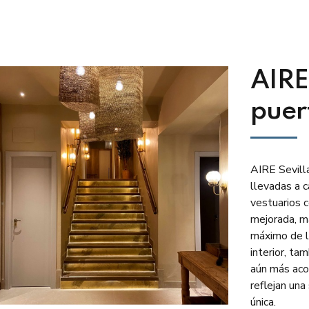
AIRE
puer
AIRE Sevill
llevadas a c
vestuarios 
mejorada, ma
máximo de l
interior, ta
aún más aco
reflejan una
única.