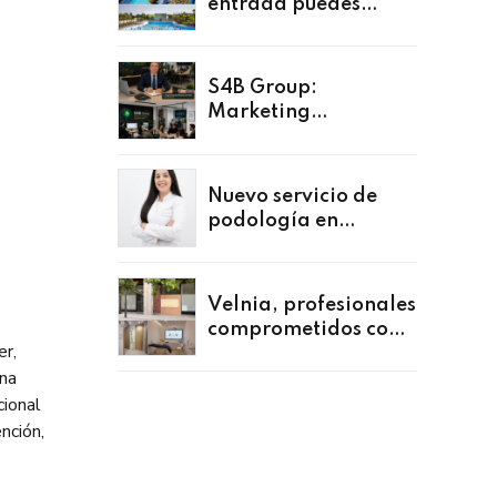
entrada puedes
acceder a Agua
Mágica!
S4B Group:
Marketing
especializado para
profesionales y
usuarios de
Nuevo servicio de
COYSalud
podología en
Benacazón
Velnia, profesionales
comprometidos con
er,
las personas
rna
cional
nción,