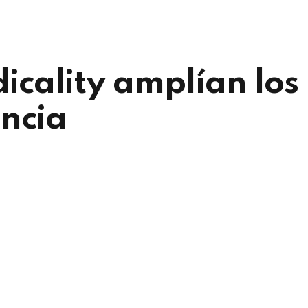
cality amplían los
encia