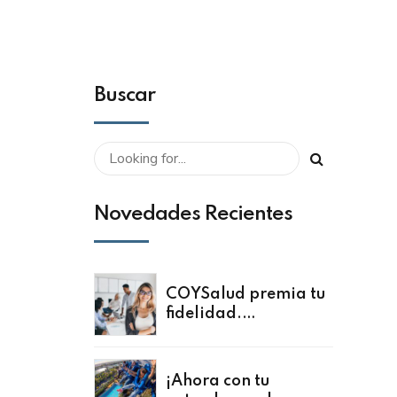
Buscar
Novedades Recientes
COYSalud premia tu
fidelidad.
¡Comparte! 30 años
a tu lado.
¡Ahora con tu