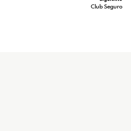
Club Seguro
954 494 599
coys.informacion@gmail.com
C/ Virgen de Luján, 31 (Policlínica Los Remedios) 41011,
Sevilla
De L a J: de 8:30 a 15:00; V: de 8:30 a 14:00 (no festivos)