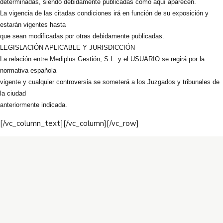
determinadas, siendo debidamente publicadas como aquí aparecen.
La vigencia de las citadas condiciones irá en función de su exposición y
estarán vigentes hasta
que sean modificadas por otras debidamente publicadas.
LEGISLACIÓN APLICABLE Y JURISDICCIÓN
La relación entre Mediplus Gestión, S.L. y el USUARIO se regirá por la
normativa española
vigente y cualquier controversia se someterá a los Juzgados y tribunales de
la ciudad
anteriormente indicada.
[/vc_column_text][/vc_column][/vc_row]
954 494 599
coys.informacion@gmail.com
C/ Virgen de Luján, 31 (Policlínica Los Remedios) 41011,